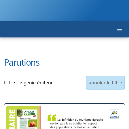
Ope
F. F. T. S. T.
Parutions
Filtre : le-génie-éditeur
annuler le filtre