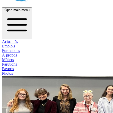
Open main menu
Actualités
Emplois
Formations
À propos
Métiers
Parutions
Favoris
Photos