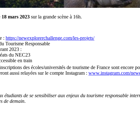
e 18 mars 2023
sur la grande scène à 16h.
e :
https://newexplorerchallenge.com/les-projets/
rs du Tourisme Responsable
rant 2023 :
auréats du NEC23
cessible en train
inscriptions des écoles/universités de tourisme de France sont encore po
eront aussi relayées sur le compte Instagram :
www.instagram.com/newex
ux étudiants de se sensibiliser aux enjeux du tourisme responsable inter
les de demain
.