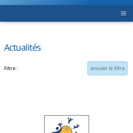
Ope
F. F. T. S. T.
Actualités
Filtre :
annuler le filtre