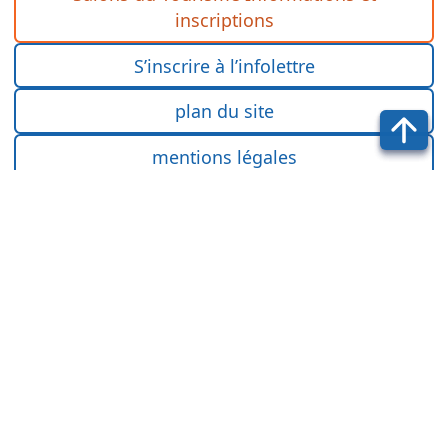
inscriptions
S’inscrire à l’infolettre
plan du site
mentions légales
Documents ressources
(accès réservé)
F. F. T. S. T.
22 avenue Henri Barbusse
92600 Asnières
Suivez-nous sur