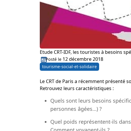
Etude CRT-IDF, les touristes à besoins sp
12 décembre 2018
Posté le
tourisme-social-et-solidaire
Le CRT de Paris a récemment présenté son
Retrouvez leurs caractéristiques :
Quels sont leurs besoins spécifi
personnes âgées…) ?
Quel poids représentent-ils dans
Comment voyagent-ils ?