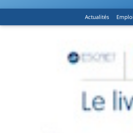
Actualités
Emplo
F. F. T. S. T.