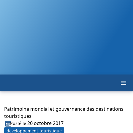
Ope
F. F. T. S. T.
Patrimoine mondial et gouvernance des destinations
touristiques
20 octobre 2017
Posté le
developpement-touristique