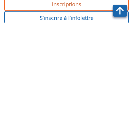
inscriptions
S’inscrire à l’infolettre
plan du site
mentions légales
Documents ressources
(accès réservé)
F. F. T. S. T.
22 avenue Henri Barbusse
92600 Asnières
Suivez-nous sur